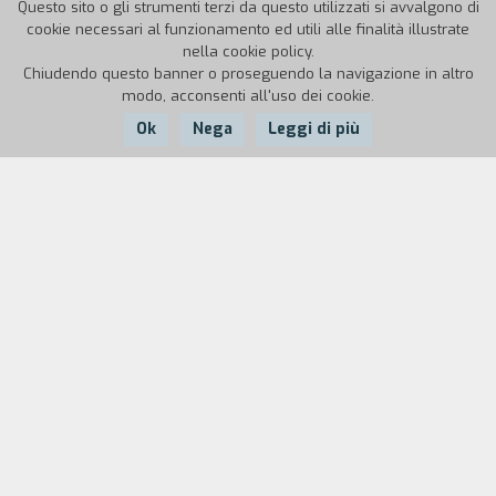
Questo sito o gli strumenti terzi da questo utilizzati si avvalgono di
cookie necessari al funzionamento ed utili alle finalità illustrate
nella cookie policy.
Chiudendo questo banner o proseguendo la navigazione in altro
modo, acconsenti all'uso dei cookie.
Ok
Nega
Leggi di più
Nazione:
Anno:
Durata:
Italia
1999
44'
Francesco Tiano, «femminiello» di Pagani
(Salerno), cantante ed attore, parla della sua vita
mentre si prepara per la festa della Madonna
delle galline. Deve allestire il «tosello», una
specie di cappella temporanea in onore della
Vergine. Al momento del passaggio della
processione, il «tosello» viene aperto e diventa