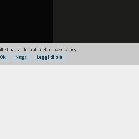
e finalità illustrate nella cookie policy.
Ok
Nega
Leggi di più
o dall'industriale don Michele Miletti
i con la promessa di una sostanziosa
committente, e di Pino Gargiulo, il
io e avversario del Miletti, a sua volta