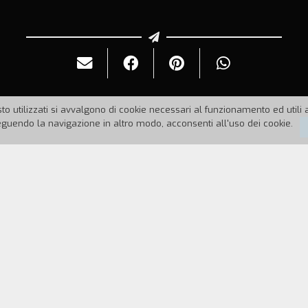
to utilizzati si avvalgono di cookie necessari al funzionamento ed utili all
uendo la navigazione in altro modo, acconsenti all'uso dei cookie.
78
Durata:
110'
gna da vivere come avvocato abusivo, viene incaricat
ata di casa, e di recuperare documenti compromettent
trova di fronte ai cadaveri di Tina, terza moglie del 
Jovine deve inoltre affrontare don Nicola Casali, soc