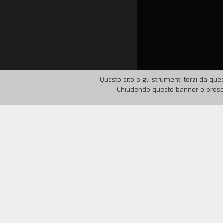
Questo sito o gli strumenti terzi da ques
Chiudendo questo banner o proseg
Nazione:
Italia
Anno:
19
Sas` Jovine, un napoletano che si guada
di rintracciare la figlia Giulia, scapp
«mazzetta». Sas` inizia le ricerche e si 
giovanotto che ha messo incinta Giulia. 