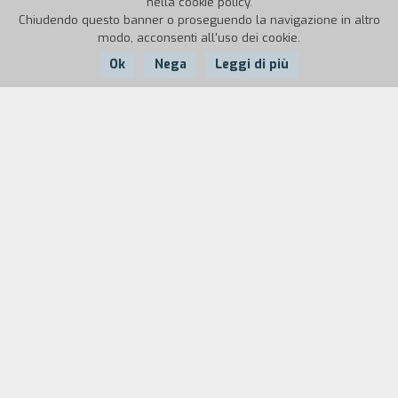
nella cookie policy.
Chiudendo questo banner o proseguendo la navigazione in altro
modo, acconsenti all'uso dei cookie.
Ok
Nega
Leggi di più
Nazione:
Anno:
Durata:
Francia
2000
18'
In un paesino rurale della Francia, una famiglia
composta da moglie, marito e un figlio si accinge
a pranzare. Si accorgono però che il pane è finito.
Il padre esce a comprarne, ma passa molto
tempo e non torna. La madre, allora, decide a sua
volta di uscire.
«Questa morte, cui faccio riferimento nella