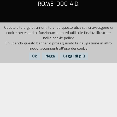
ROME, 000 A.D.
Questo sito o gli strumenti terzi da questo utilizzati si avvalgono di
cookie necessari al funzionamento ed utili alle finalità illustrate
nella cookie policy.
Chiudendo questo banner o proseguendo la navigazione in altro
modo, acconsenti all'uso dei cookie.
Ok
Nega
Leggi di più
Nazione:
Anno:
Durata:
Italia
2001
62'
La tensione di una citt`, Roma, che sta per essere
invasa da migliaia di persone provenienti da
tutto il mondo per partecipare al World Gay
Pride. La crisi politica, religiosa e sociale che