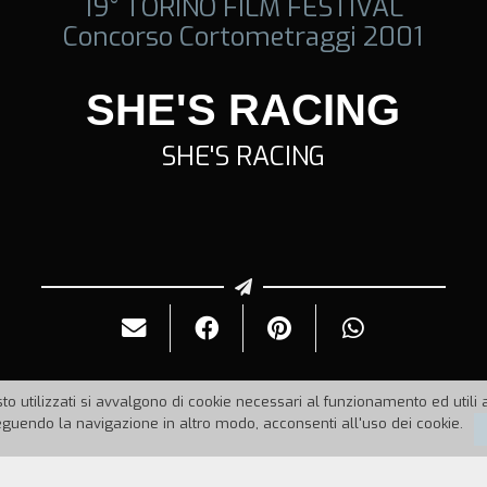
19° TORINO FILM FESTIVAL
Concorso Cortometraggi 2001
SHE'S RACING
SHE'S RACING
to utilizzati si avvalgono di cookie necessari al funzionamento ed utili all
uendo la navigazione in altro modo, acconsenti all'uso dei cookie.