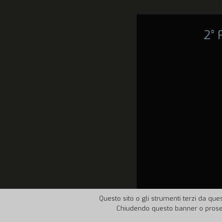
2°
Questo sito o gli strumenti terzi da ques
Chiudendo questo banner o proseg