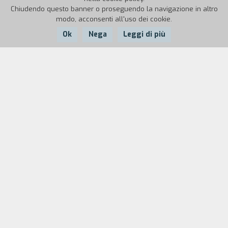
Chiudendo questo banner o proseguendo la navigazione in altro
modo, acconsenti all'uso dei cookie.
Ok
Nega
Leggi di più
Nazione:
Argentina, Danimarca,
Anno:
Durata:
Francia, Messico, USA
2014
108'
1882. Il capitano danese Gunnar Dinesen è
arrivato in Patagonia con la figlia quindicenne per
lavorare come ingegnere per l’esercito argentino
durante la cosiddetta conquista del deserto,
nient’altro che il sistematico genocidio della
popolazione aborigena locale. Unica presenza
femminile, Ingeborg crea scompiglio tra i soldati
e fugge con uno di loro nella notte senza dire