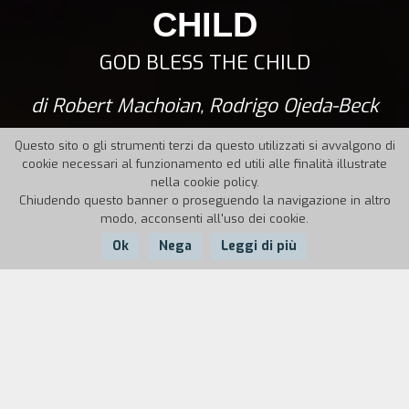
CHILD
GOD BLESS THE CHILD
di Robert Machoian, Rodrigo Ojeda-Beck
Questo sito o gli strumenti terzi da questo utilizzati si avvalgono di
cookie necessari al funzionamento ed utili alle finalità illustrate
nella cookie policy.
Chiudendo questo banner o proseguendo la navigazione in altro
modo, acconsenti all'uso dei cookie.
Ok
Nega
Leggi di più
Nazione:
Anno:
Durata:
USA
2015
92'
Rebecca è una madre affetta da depressione,
distante e instabile al punto da abbandonare i