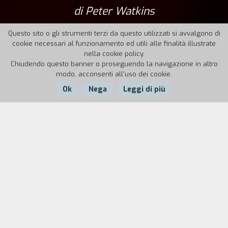
di Peter Watkins
Questo sito o gli strumenti terzi da questo utilizzati si avvalgono di
cookie necessari al funzionamento ed utili alle finalità illustrate
nella cookie policy.
Chiudendo questo banner o proseguendo la navigazione in altro
modo, acconsenti all'uso dei cookie.
Ok
Nega
Leggi di più
Nazione:
Anno:
Durata:
UK
1967
103'
In un futuro vicinissimo (gli anni Settanta),
l’Inghilterra è governata dalla dittatura di una
coalizione di Laburisti e Conservatori: il
conformismo totale è il fine ultimo, i media e lo
star system i mezzi per conseguirlo. Un giovane