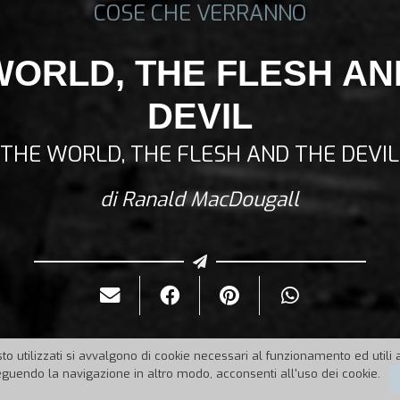
COSE CHE VERRANNO
WORLD, THE FLESH AN
DEVIL
THE WORLD, THE FLESH AND THE DEVIL
di Ranald MacDougall
to utilizzati si avvalgono di cookie necessari al funzionamento ed utili all
uendo la navigazione in altro modo, acconsenti all'uso dei cookie.