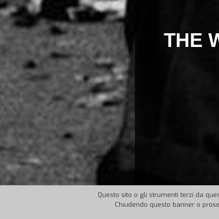
THE 
Questo sito o gli strumenti terzi da ques
Chiudendo questo banner o proseg