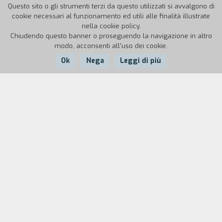
Questo sito o gli strumenti terzi da questo utilizzati si avvalgono di
cookie necessari al funzionamento ed utili alle finalità illustrate
nella cookie policy.
Chiudendo questo banner o proseguendo la navigazione in altro
modo, acconsenti all'uso dei cookie.
Ok
Nega
Leggi di più
Nazione:
Anno:
Durata:
UK
1936
100'
Sceneggiato da H.G. Wells da un suo saggio, un
viaggio nel futuro dell’uomo tra il 1940 e il
2040: dalle rovine di una guerra mondiale
tremenda, la nascita di un mondo nuovo e
meraviglioso, altre discordie, tumulti e
distruzioni, e finalmente l’unione universale nel
segno della conquista dello spazio. Diretto da