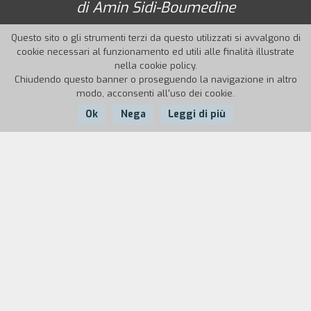
di Amin Sidi-Boumedine
Questo sito o gli strumenti terzi da questo utilizzati si avvalgono di
cookie necessari al funzionamento ed utili alle finalità illustrate
nella cookie policy.
Chiudendo questo banner o proseguendo la navigazione in altro
modo, acconsenti all'uso dei cookie.
Ok
Nega
Leggi di più
Nazione:
Anno:
Durata:
Algeria, Francia
2019
135'
Algeria, 1994. Gli agenti di polizia S. e Lofti, amici
d’infanzia, attraversano il deserto alla ricerca di
Abou Leila, un pericoloso terrorista. Nella
vastità del Sahara, l’impresa appare alquanto