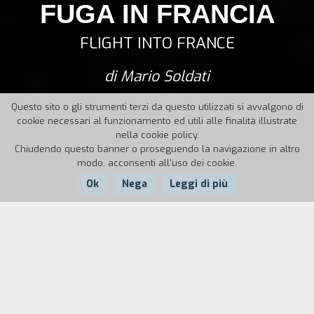
FUGA IN FRANCIA
FLIGHT INTO FRANCE
di Mario Soldati
Questo sito o gli strumenti terzi da questo utilizzati si avvalgono di
cookie necessari al funzionamento ed utili alle finalità illustrate
nella cookie policy.
Chiudendo questo banner o proseguendo la navigazione in altro
modo, acconsenti all'uso dei cookie.
Ok
Nega
Leggi di più
Nazione:
Anno:
Durata:
Italia
1948
104'
Dopo la liberazione dal nazifascismo, l’ex gerarca
Riccardo Torre si procura denaro e abiti civili nel