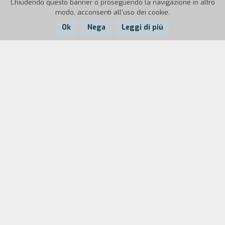
Chiudendo questo banner o proseguendo la navigazione in altro
modo, acconsenti all'uso dei cookie.
Ok
Nega
Leggi di più
Nazione:
Anno:
Durata:
UK
2021
88
Dopo un’assenza di dieci anni, Bull torna a casa
per vendicarsi di chi che l’ha tradito. Si mette così
alla ricerca del figlio Aiden e della verità su cosa
gli sia accaduto. Un flashback di dieci anni prima
rivela una serie di eventi che hanno portato a una
fine drammatica. Bull non si fermerà davanti a
nulla, nel tentativo di riconciliarsi coi suoi affetti
e nella speranza di un futuro migliore.