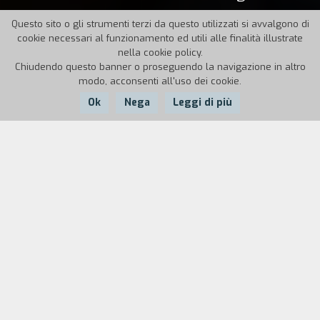
Questo sito o gli strumenti terzi da questo utilizzati si avvalgono di
cookie necessari al funzionamento ed utili alle finalità illustrate
nella cookie policy.
Chiudendo questo banner o proseguendo la navigazione in altro
modo, acconsenti all'uso dei cookie.
Ok
Nega
Leggi di più
Nazione:
Anno:
Durata:
Italia
2021
54'
Tre donne
di Sylvia Plath è un poema a tre voci
concepito originariamente come radiodramma. Le
tre voci, che appartengono ad altrettante donne
accomunate dalla medesima esperienza di
maternità, parlano ma non rispondono l’una
all’altra. Il dialogo non è tra loro, ma fra ognuna