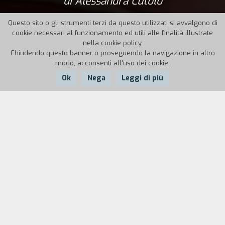
di Alessandra Cutolo
Questo sito o gli strumenti terzi da questo utilizzati si avvalgono di
cookie necessari al funzionamento ed utili alle finalità illustrate
nella cookie policy.
Chiudendo questo banner o proseguendo la navigazione in altro
modo, acconsenti all'uso dei cookie.
Ok
Nega
Leggi di più
Nazione:
Anno:
Durata:
Italia
2023
72'
In fondo alla Prenestina, a Roma, dove finisce la
strada, un enorme palazzone tutto specchiato
troneggia come un astronave o un vascello
fantasma. E’ un vecchio albergo abbandonato e
occupato da tempo. In quel microcosmo sono
confluite, negli anni, centinaia di famiglie