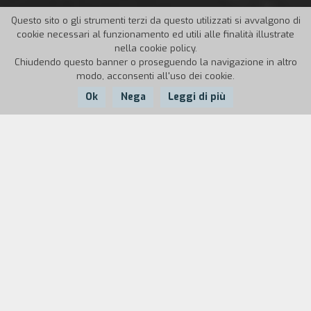
Questo sito o gli strumenti terzi da questo utilizzati si avvalgono di
cookie necessari al funzionamento ed utili alle finalità illustrate
nella cookie policy.
Chiudendo questo banner o proseguendo la navigazione in altro
modo, acconsenti all'uso dei cookie.
Ok
Nega
Leggi di più
Nazione:
Anno:
Durata:
Italia
2025
95'
Giancarlo Mangiapane ha trent’anni e un unico
sogno: diventare un grande attore. I ruoli
importanti però non arrivano, e così Giancarlo
finisce per recitare nella vita di tutti i giorni. Un
giorno, però, il suo agente gli comunica che avrà
l'occasione della vita: il provino da protagonista
per Clochard, biopic sulla vita di Gustavo