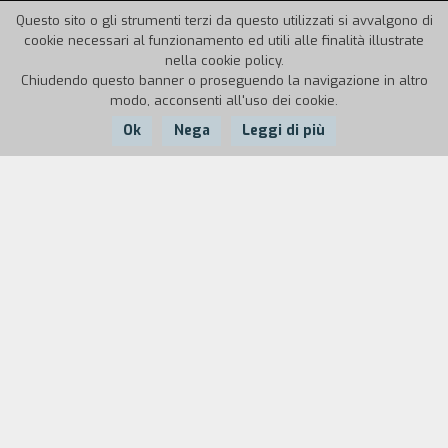
Questo sito o gli strumenti terzi da questo utilizzati si avvalgono di
cookie necessari al funzionamento ed utili alle finalità illustrate
nella cookie policy.
Chiudendo questo banner o proseguendo la navigazione in altro
modo, acconsenti all'uso dei cookie.
Ok
Nega
Leggi di più
Nazione:
Anno:
Durata:
India
1967
14'
Sudhir vive solo in una citt` in cui non ha radici. La
famiglia è un'istituzione in via di rapido
disfacimento, ed il sabato sera di Sudhir è una
sorta di "dolce vita" priva dell'ironia felliniana,
quindi svenevolmente dolce. Uno strano incontro
con una madreprostituta, seguito da una
pomposa predica di Sudhir ad un ragazzino