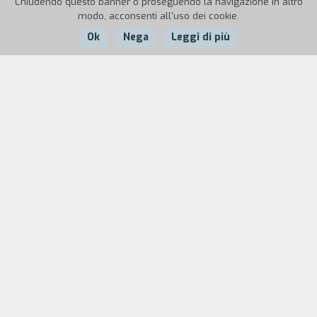
Chiudendo questo banner o proseguendo la navigazione in altro
modo, acconsenti all'uso dei cookie.
Ok
Nega
Leggi di più
Nazione:
Anno:
Durata:
India
1967
15'
Sanjay e Ritu si rivedono dopo due mesi. Sanjay,
benché desideroso di incontrare Ritu, non riesce a
comunicare con lei. Passano il tempo in modo
banale, andando al ristorante o a fare spese e si
rendono conto di quanto distanti siano ormai
l'uno dall'altra.
Biografia
regista