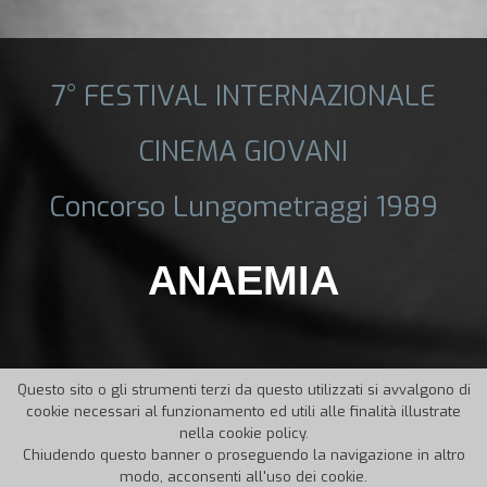
7° FESTIVAL INTERNAZIONALE
CINEMA GIOVANI
Concorso Lungometraggi 1989
ANAEMIA
Questo sito o gli strumenti terzi da questo utilizzati si avvalgono di
cookie necessari al funzionamento ed utili alle finalità illustrate
nella cookie policy.
Chiudendo questo banner o proseguendo la navigazione in altro
modo, acconsenti all'uso dei cookie.