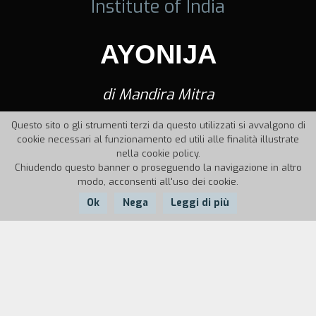
Institute of India
AYONIJA
di Mandira Mitra
Questo sito o gli strumenti terzi da questo utilizzati si avvalgono di
cookie necessari al funzionamento ed utili alle finalità illustrate
nella cookie policy.
Chiudendo questo banner o proseguendo la navigazione in altro
modo, acconsenti all'uso dei cookie.
Ok
Nega
Leggi di più
Nazione:
Anno:
Durata:
India
1986
35'
Vaishnabi, una giovane donna, incomincia a