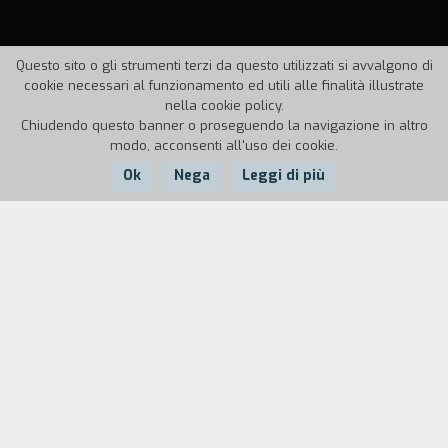
Questo sito o gli strumenti terzi da questo utilizzati si avvalgono di
cookie necessari al funzionamento ed utili alle finalità illustrate
nella cookie policy.
Chiudendo questo banner o proseguendo la navigazione in altro
modo, acconsenti all'uso dei cookie.
Ok
Nega
Leggi di più
Nazione:
Anno:
Durata:
Italia
1946
78'
Nella rappresentazione della Tosca di Puccini si
inserisce un episodio della resistenza di Roma
poco prima dell'arrivo delle truppe alleate. Le
due vicende sono continuamente intrecciate, ma
predomina quella di attualit`. Il tenore, che aveva