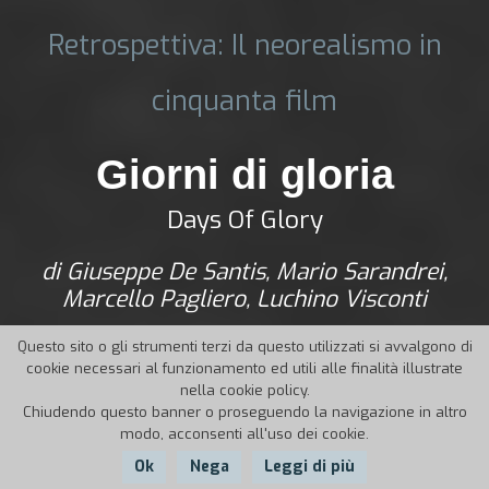
Retrospettiva: Il neorealismo in
cinquanta film
Giorni di gloria
Days Of Glory
di Giuseppe De Santis, Mario Sarandrei,
Marcello Pagliero, Luchino Visconti
Questo sito o gli strumenti terzi da questo utilizzati si avvalgono di
cookie necessari al funzionamento ed utili alle finalità illustrate
nella cookie policy.
Chiudendo questo banner o proseguendo la navigazione in altro
modo, acconsenti all'uso dei cookie.
Ok
Nega
Leggi di più