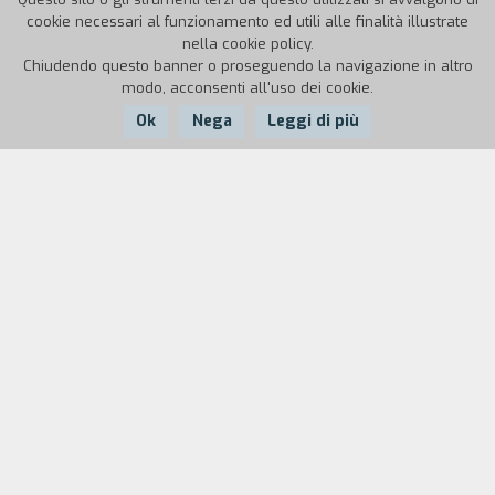
cookie necessari al funzionamento ed utili alle finalità illustrate
nella cookie policy.
Chiudendo questo banner o proseguendo la navigazione in altro
modo, acconsenti all'uso dei cookie.
Ok
Nega
Leggi di più
Nazione:
Anno:
Durata:
Italia
1948
89'
Macario è il protagonista d'una nuova vicenda
tragicomica in cui appare, modesto e
sempliciotto, nei panni d'un povero disoccupato
in cerca di lavoro. Trova invece un improvvisato
amico che si è fabbricata una morale tutta sua:
nella vita bisogna arrangiarsi. Benché riluttante,
Macario finisce coll'arrangiarsi a sua volta ed è
trascinato in una serie di avventure di cui è