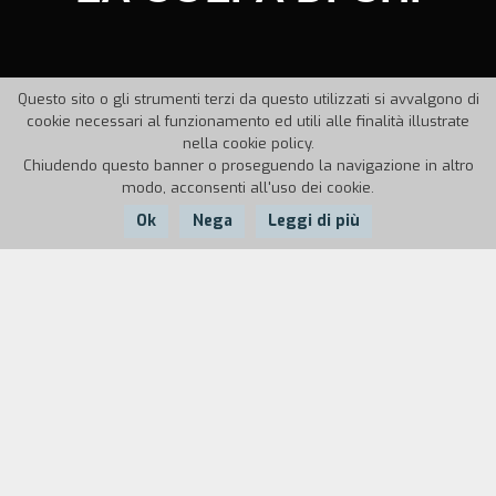
Questo sito o gli strumenti terzi da questo utilizzati si avvalgono di
cookie necessari al funzionamento ed utili alle finalità illustrate
nella cookie policy.
Chiudendo questo banner o proseguendo la navigazione in altro
modo, acconsenti all'uso dei cookie.
Ok
Nega
Leggi di più
Nazione:
Anno:
Italia
1988
Durata:
9'
Obiettivi didattici
Collegamenti interdisciplinari; educazione
all'immagine e conoscenza del mondo dei cartoni
animati; collaborazione tra due laboratori