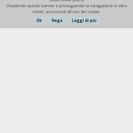
Chiudendo questo banner o proseguendo la navigazione in altro
modo, acconsenti all'uso dei cookie.
Ok
Nega
Leggi di più
Nazione:
Anno:
Durata:
Italia
1986
11'
Obiettivi didattici
Approfondimento della parte del programma
relativa all'educazione stradale e civica.
Apprendimento dell'uso della tecnica del
découpage.
Metodo di realizzazione
Esame delle principali regole di educazione civica
e stradale. Individuazione attraverso testi liberi,