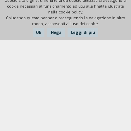
Questo sito o gli strumenti terzi da questo utilizzati si avvalgono di
cookie necessari al funzionamento ed utili alle finalità illustrate
nella cookie policy.
Chiudendo questo banner o proseguendo la navigazione in altro
modo, acconsenti all'uso dei cookie.
Ok
Nega
Leggi di più
Nazione:
Anno:
Durata:
Italia
1948
84'
La guerra è finita da un pezzo: ma i prigionieri
italiani del campo 119, in California, aspettano
ancora l'invocata Liberazione e intanto
s'apprestano a festeggiare, lontani dalle
famiglie, un triste Natale. Sono rappresentate
tra loro le varie regioni italiane. Per dare un po'
di sfogo alla loro nostalgia, rievocano ricordi
lontani della patria. Un romano ricorda episodi