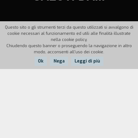
Questo sito o gli strumenti terzi da questo utilizzati si avvalgono di
cookie necessari al funzionamento ed utili alle finalità illustrate
nella cookie policy.
Chiudendo questo banner o proseguendo la navigazione in altro
modo, acconsenti all'uso dei cookie.
Ok
Nega
Leggi di più
Nazione:
Anno:
Durata:
Italia
1988
18'
Lo smembramento e il riassemblaggio di una
citt`, grattacieli, uomini, automobili, cielo, terra,
vita, morte. Una magica alchimia fatta di uomini e
di cose.