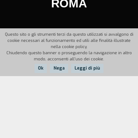
ROMA
Questo sito o gli strumenti terzi da questo utilizzati si avvalgono di
cookie necessari al funzionamento ed utili alle finalità illustrate
nella cookie policy.
Chiudendo questo banner o proseguendo la navigazione in altro
modo, acconsenti all'uso dei cookie.
Ok
Nega
Leggi di più
Nazione:
Anno:
Durata:
Italia
1948
95'
Ciro, figlio di una guardia notturna, vive
bighellonando per Roma, senza tener conto dei
buoni consigli che gli d` Iris, una vicina di casa che