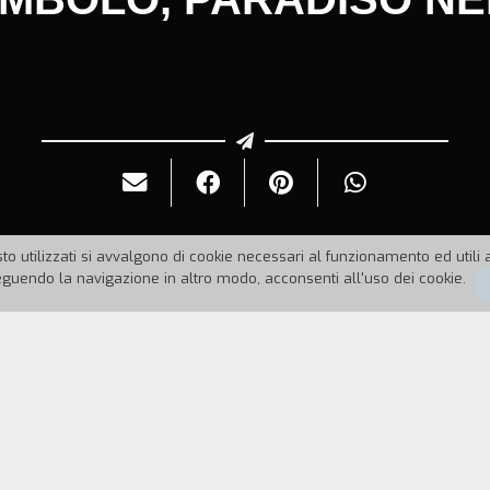
to utilizzati si avvalgono di cookie necessari al funzionamento ed utili all
uendo la navigazione in altro modo, acconsenti all'uso dei cookie.
4
Durata:
94'
mpie l'ufficio di custode in un magazzino di merci a