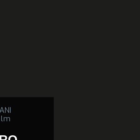
ANI
film
ERO