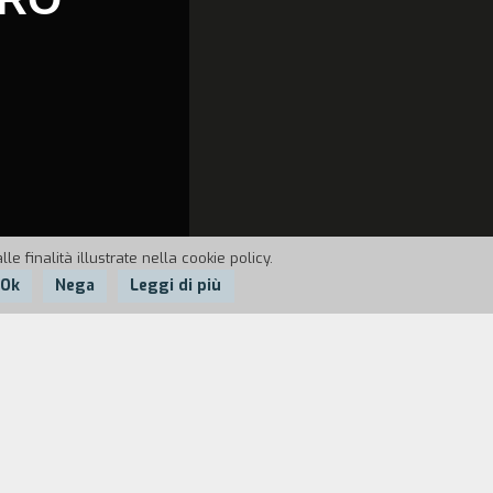
e finalità illustrate nella cookie policy.
Ok
Nega
Leggi di più
mericane nel porto di Livorno. Ha