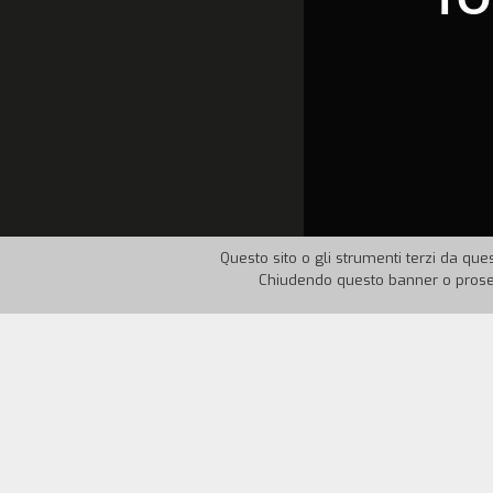
Questo sito o gli strumenti terzi da ques
Chiudendo questo banner o proseg
Nazione:
Italia
Anno:
197
Andrea, exvicebrigadiere di polizia, ade