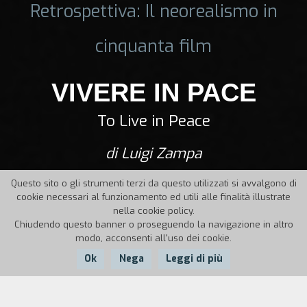
Retrospettiva: Il neorealismo in
cinquanta film
VIVERE IN PACE
To Live in Peace
di Luigi Zampa
Questo sito o gli strumenti terzi da questo utilizzati si avvalgono di
cookie necessari al funzionamento ed utili alle finalità illustrate
nella cookie policy.
Chiudendo questo banner o proseguendo la navigazione in altro
modo, acconsenti all'uso dei cookie.
Ok
Nega
Leggi di più
Nazione:
Anno:
Durata: