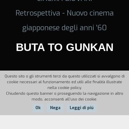
Retrospettiva - Nuovo cinema
giapponese degli anni '60
BUTA TO GUNKAN
Questo sito o gli strumenti terzi da questo utilizzati si avvalgono di
cookie necessari al funzionamento ed utili alle finalità illustrate
nella cookie policy.
Chiudendo questo banner o proseguendo la navigazione in altro
modo, acconsenti all'uso dei cookie.
Ok
Nega
Leggi di più
Anno:
1961
Durata:
1108'