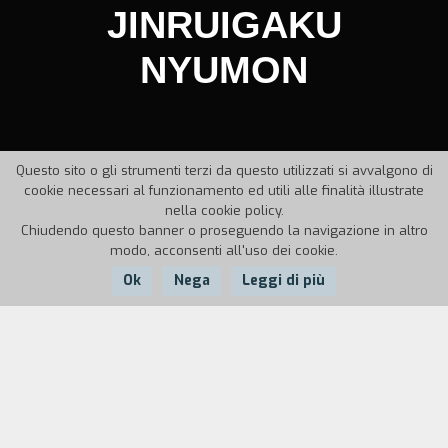
JINRUIGAKU
NYUMON
Questo sito o gli strumenti terzi da questo utilizzati si avvalgono di
cookie necessari al funzionamento ed utili alle finalità illustrate
nella cookie policy.
Chiudendo questo banner o proseguendo la navigazione in altro
modo, acconsenti all'uso dei cookie.
Ok
Nega
Leggi di più
Anno:
1966
Durata:
128'
Ogata Yoshimoto, che tutti chiamano Subu, è un
commerciante di materiale pornografico; per