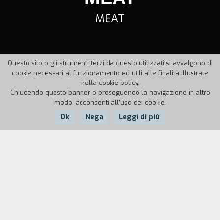
MEAT
Questo sito o gli strumenti terzi da questo utilizzati si avvalgono di
cookie necessari al funzionamento ed utili alle finalità illustrate
nella cookie policy.
Chiudendo questo banner o proseguendo la navigazione in altro
modo, acconsenti all'uso dei cookie.
Ok
Nega
Leggi di più
Nazione:
Anno:
Durata:
UK
1990
26'
Una donna anziana, sua nipote, una zuppa di
cavoli... Un uomo arriva portando della carne a
scopo di baratto.
Meat
è stato scritto prima