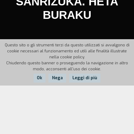
SANRIZUKA. HETA
BURAKU
Questo sito o gli strumenti terzi da questo utilizzati si avvalgono di
cookie necessari al funzionamento ed utili alle finalità illustrate
nella cookie policy.
Chiudendo questo banner o proseguendo la navigazione in altro
modo, acconsenti all'uso dei cookie.
Ok
Nega
Leggi di più
Anno:
1973
Durata:
146'
Narita è una pianura ondulata ricoperta da ceneri
vulcaniche bonificata a prezzo di dura fatica dalla
generazione di contadini del dopoguerra. Ci sono