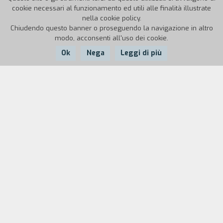
cookie necessari al funzionamento ed utili alle finalità illustrate
nella cookie policy.
Chiudendo questo banner o proseguendo la navigazione in altro
modo, acconsenti all'uso dei cookie.
Ok
Nega
Leggi di più
Nazione:
Anno:
Durata:
Italia
1998
10'
In uno schermo diviso in tre parti,
contemporaneamente si vedono due facce di un'
unica scheggia della realt`. Immagine dopo
immagine, e immagine su immagine, si analizza il
rapporto che abbiamo con il cibo, e con gli altri
attraverso il cibo stesso. Quest'ultimo
rappresenta il linguaggio che spesso neanche
notiamo. Ci sono persone che urlano