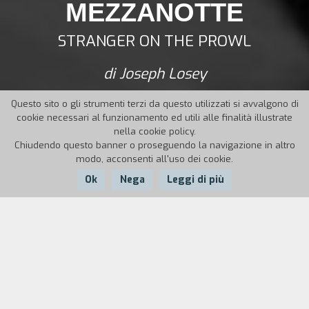
MEZZANOTTE
STRANGER ON THE PROWL
di Joseph Losey
Questo sito o gli strumenti terzi da questo utilizzati si avvalgono di
cookie necessari al funzionamento ed utili alle finalità illustrate
nella cookie policy.
Chiudendo questo banner o proseguendo la navigazione in altro
modo, acconsenti all'uso dei cookie.
Ok
Nega
Leggi di più
Nazione:
Anno:
Durata:
Italia
1952
82'
Un poveraccio che ha ucciso accidentalmente una
donna fugge con un bambino che ha rubato del