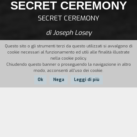
SECRET CEREMONY
SECRET CEREMONY
di Joseph Losey
Questo sito o gli strumenti terzi da questo utilizzati si avvalgono di
cookie necessari al funzionamento ed utili alle finalità illustrate
nella cookie policy.
Chiudendo questo banner o proseguendo la navigazione in altro
modo, acconsenti all'uso dei cookie.
Ok
Nega
Leggi di più
Nazione:
Anno:
Durata:
UK
1968
109'
Una ragazza ricca segue una prostituta, la
chiama mamma, la porta a casa sua. Un giorno,