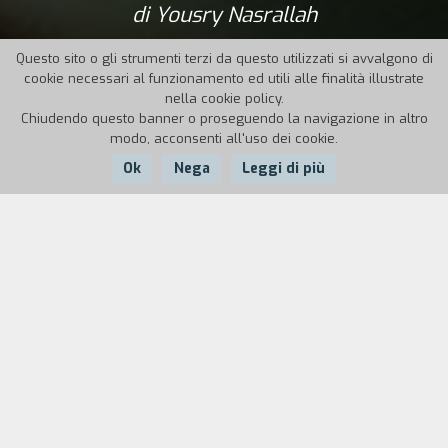
di Yousry Nasrallah
Questo sito o gli strumenti terzi da questo utilizzati si avvalgono di
cookie necessari al funzionamento ed utili alle finalità illustrate
nella cookie policy.
Chiudendo questo banner o proseguendo la navigazione in altro
modo, acconsenti all'uso dei cookie.
Ok
Nega
Leggi di più
Nazione:
Anno:
Durata:
Egitto, Francia
2012
122'
Dopo esser stato costretto a partecipare alla
Battaglia dei cammelli, un attacco dei seguaci di
Mubarack ai manifestanti di piazza Tahrir,
Mahmoud fatica a mantenere la famiglia e vive