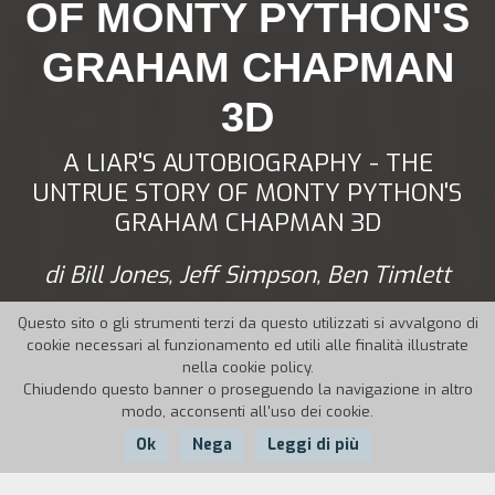
OF MONTY PYTHON'S
GRAHAM CHAPMAN
3D
A LIAR'S AUTOBIOGRAPHY - THE
UNTRUE STORY OF MONTY PYTHON'S
GRAHAM CHAPMAN 3D
di Bill Jones, Jeff Simpson, Ben Timlett
Questo sito o gli strumenti terzi da questo utilizzati si avvalgono di
cookie necessari al funzionamento ed utili alle finalità illustrate
nella cookie policy.
Chiudendo questo banner o proseguendo la navigazione in altro
modo, acconsenti all'uso dei cookie.
Ok
Nega
Leggi di più