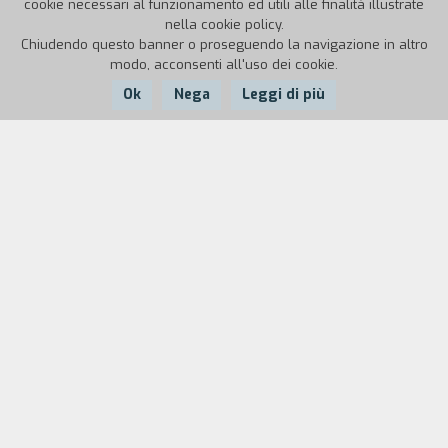
cookie necessari al funzionamento ed utili alle finalità illustrate
nella cookie policy.
Chiudendo questo banner o proseguendo la navigazione in altro
modo, acconsenti all'uso dei cookie.
Ok
Nega
Leggi di più
Nazione:
Anno:
Durata:
Irlanda
2012
87'
Richard è un rampollo della Dublino bene.
Atletico e di bell’aspetto, è il più popolare e
invidiato dai suoi amici, ai quali è molto legato.
Una volta che le scuole superiori sono finite, ciò
che lo attende prima dell’inizio dell’università è
una lunga estate di svago. Durante una festa
sulla spiaggia incontra Lara: per lui conquistarla
è un gioco da ragazzi. Una sera, però, il mondo gli