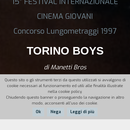
15° FESTIVAL INTERNAZIONALE
CINEMA GIOVANI
Concorso Lungometraggi 1997
TORINO BOYS
di Manetti Bros
Questo sito o gli strumenti terzi da questo utilizzati si avvalgono di
cookie necessari al funzionamento ed utili alle finalità illustrate
nella cookie policy.
Chiudendo questo banner o proseguendo la navigazione in altro
modo, acconsenti all'uso dei cookie.
Ok
Nega
Leggi di più