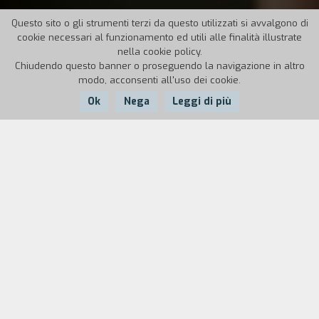
Questo sito o gli strumenti terzi da questo utilizzati si avvalgono di
cookie necessari al funzionamento ed utili alle finalità illustrate
nella cookie policy.
Chiudendo questo banner o proseguendo la navigazione in altro
modo, acconsenti all'uso dei cookie.
Ok
Nega
Leggi di più
Nazione:
Anno:
Durata:
Italia
2012
98'
Edoardo è un compositore che, in seguito a un
periodo di rifiuto verso tutto ciò che lo circonda
e alla crisi creativa che ne deriva, lascia l’Italia e si
trasferisce in un villaggio spagnolo. La bella
atmosfera del posto, la compagnia di persone
autentiche e solari e la partecipazione al coro