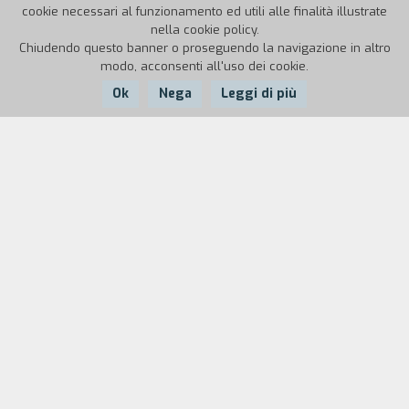
cookie necessari al funzionamento ed utili alle finalità illustrate
nella cookie policy.
Chiudendo questo banner o proseguendo la navigazione in altro
modo, acconsenti all'uso dei cookie.
Ok
Nega
Leggi di più
Nazione:
Anno:
Durata:
Italia
1998
29'40"
Francesco Leonetti, personaggio poliedrico di cui
è impossibile tenere separate le facce,
ricostruisce le scelte di tutto il periodo delle
avanguardie italiane, negli ultimi trenta-
quarant'anni, anche alla luce delle idee politiche
della "nuova sinistra". All'interno del
documentario vi sono quattro piccoli episodi di
fiction, quasi come note a margine, intitolati