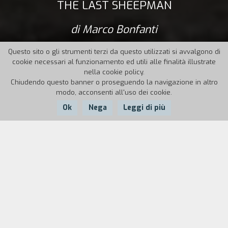
THE LAST SHEEPMAN
di Marco Bonfanti
Questo sito o gli strumenti terzi da questo utilizzati si avvalgono di
cookie necessari al funzionamento ed utili alle finalità illustrate
nella cookie policy.
Chiudendo questo banner o proseguendo la navigazione in altro
modo, acconsenti all'uso dei cookie.
Ok
Nega
Leggi di più
Nazione:
Anno:
Durata:
Italia
2012
76'
Diviso tra le Alpi e Milano, città divorata dal
progresso che anno dopo anno lo spinge sempre
più ai suoi margini, Renato Zucchelli è un
personaggio unico. Proveniente da una famiglia