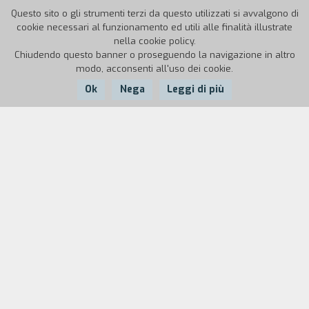
Questo sito o gli strumenti terzi da questo utilizzati si avvalgono di
cookie necessari al funzionamento ed utili alle finalità illustrate
nella cookie policy.
Chiudendo questo banner o proseguendo la navigazione in altro
modo, acconsenti all'uso dei cookie.
Ok
Nega
Leggi di più
Nazione:
Anno:
Durata:
Italia
1998
22'
La vita dei pastori macedoni sulle montagne
abruzzesi.
Biografia
regista