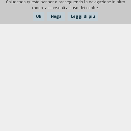
Chiudendo questo banner o proseguendo la navigazione in altro
modo, acconsenti all'uso dei cookie.
Ok
Nega
Leggi di più
Nazione:
Anno:
Durata:
Italia
2012
67'
Una scritta sul muro lasciata da un’amica morta
in tragiche circostanze recita: distruggi il tuo
ego. La frase innesca in Cosimo un processo di
riflessione che lo porta, attraverso spostamenti
frenetici in città diverse, letture e l’intenso
rapporto con il suo compagno, a immergersi
nella profonda conoscenza di sé.