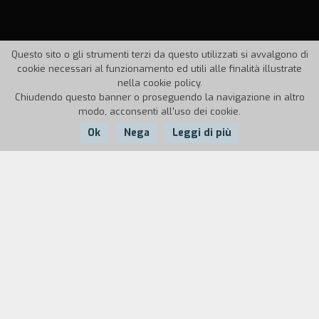
Questo sito o gli strumenti terzi da questo utilizzati si avvalgono di
cookie necessari al funzionamento ed utili alle finalità illustrate
nella cookie policy.
Chiudendo questo banner o proseguendo la navigazione in altro
modo, acconsenti all'uso dei cookie.
Ok
Nega
Leggi di più
Nazione:
Anno:
Durata:
Francia
1998
12'
Sedici adolescenti "difficili" hanno partecipato alla
realizzazione di questo film, in collaborazione con
una istituzione medico-professionale, su