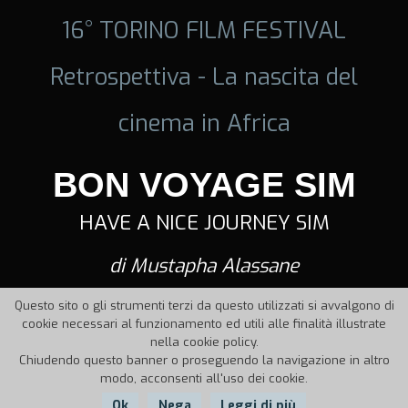
16° TORINO FILM FESTIVAL
Retrospettiva - La nascita del
cinema in Africa
BON VOYAGE SIM
HAVE A NICE JOURNEY SIM
di Mustapha Alassane
Questo sito o gli strumenti terzi da questo utilizzati si avvalgono di
cookie necessari al funzionamento ed utili alle finalità illustrate
nella cookie policy.
Chiudendo questo banner o proseguendo la navigazione in altro
modo, acconsenti all'uso dei cookie.
Ok
Nega
Leggi di più