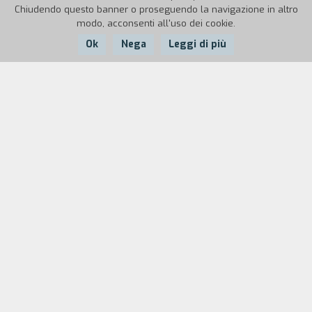
Chiudendo questo banner o proseguendo la navigazione in altro
modo, acconsenti all'uso dei cookie.
Ok
Nega
Leggi di più
Nazione:
Anno:
Durata:
Russia
2012
70'
Un gruppo di turisti russi si reca in Finlandia per
un viaggio organizzato in un centro commerciale.
Tra i partecipanti una madre con figlio
adolescente, che riprende la trasferta con il
cellulare. Una volta arrivati a destinazione, però,
la situazione prende una piega inattesa: tra gli
scaffali dell’emporio iniziano a comparire prima
macchie di sangue, poi arti mutilati e infine
cadaveri.